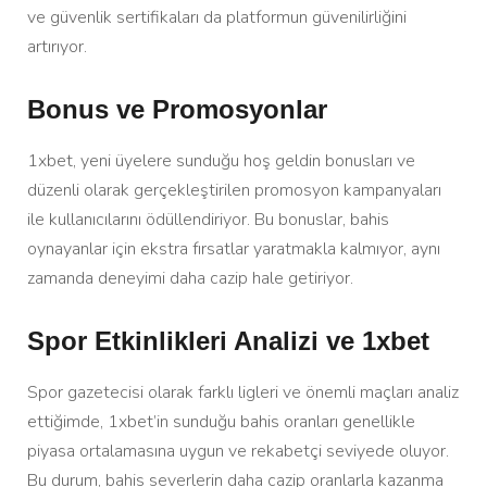
ve güvenlik sertifikaları da platformun güvenilirliğini
artırıyor.
Bonus ve Promosyonlar
1xbet, yeni üyelere sunduğu hoş geldin bonusları ve
düzenli olarak gerçekleştirilen promosyon kampanyaları
ile kullanıcılarını ödüllendiriyor. Bu bonuslar, bahis
oynayanlar için ekstra fırsatlar yaratmakla kalmıyor, aynı
zamanda deneyimi daha cazip hale getiriyor.
Spor Etkinlikleri Analizi ve 1xbet
Spor gazetecisi olarak farklı ligleri ve önemli maçları analiz
ettiğimde, 1xbet’in sunduğu bahis oranları genellikle
piyasa ortalamasına uygun ve rekabetçi seviyede oluyor.
Bu durum, bahis severlerin daha cazip oranlarla kazanma