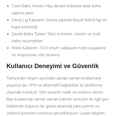
Canlı Bahis İmkanı: Maç devam ederken anlık bahis
yapma şansı
Geniş Lig Kapsamı: Dünya çapında birçok futbol ligi ve
kupa seçeneği
Çeşitli Bahis Türleri: Tekli, kombine, sistem ve özel
bahis seçenekleri
Mobil Kullanım: 7/24 erişim sağlayan mobil uygulama
ve responsive site tasarımı
Kullanıcı Deneyimi ve Güvenlik
Türkiye’den erişim açısından zaman zaman kısıtlamalar
yaşansa da, VPN ve alternatif bağlantılar ile platforma
ulaşmak mümkün. Site tasarımı sade ve kullanıcı dostu.
Bazı kullanıcılar zaman zaman ödeme süreçleri ile ilgili geri
bildirimde bulunsa da, genel anlamda para çekme ve
yatırma işlemleri sorunsuz gerçekleşiyor. Lisans bilgileri