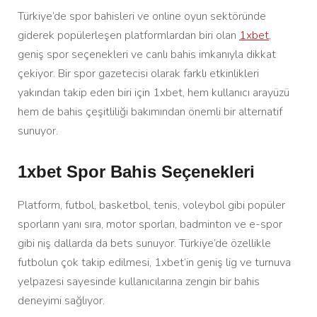
Türkiye’de spor bahisleri ve online oyun sektöründe
giderek popülerleşen platformlardan biri olan
1xbet
,
geniş spor seçenekleri ve canlı bahis imkanıyla dikkat
çekiyor. Bir spor gazetecisi olarak farklı etkinlikleri
yakından takip eden biri için 1xbet, hem kullanıcı arayüzü
hem de bahis çeşitliliği bakımından önemli bir alternatif
sunuyor.
1xbet Spor Bahis Seçenekleri
Platform, futbol, basketbol, tenis, voleybol gibi popüler
sporların yanı sıra, motor sporları, badminton ve e-spor
gibi niş dallarda da bets sunuyor. Türkiye’de özellikle
futbolun çok takip edilmesi, 1xbet’in geniş lig ve turnuva
yelpazesi sayesinde kullanıcılarına zengin bir bahis
deneyimi sağlıyor.