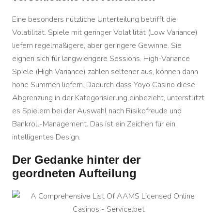
Eine besonders nützliche Unterteilung betrifft die
Volatilität. Spiele mit geringer Volatilität (Low Variance)
liefern regelmäßigere, aber geringere Gewinne. Sie
eignen sich für langwierigere Sessions. High-Variance
Spiele (High Variance) zahlen seltener aus, können dann
hohe Summen liefern. Dadurch dass Yoyo Casino diese
Abgrenzung in der Kategorisierung einbezieht, unterstützt
es Spielern bei der Auswahl nach Risikofreude und
Bankroll-Management. Das ist ein Zeichen für ein
intelligentes Design.
Der Gedanke hinter der
geordneten Aufteilung