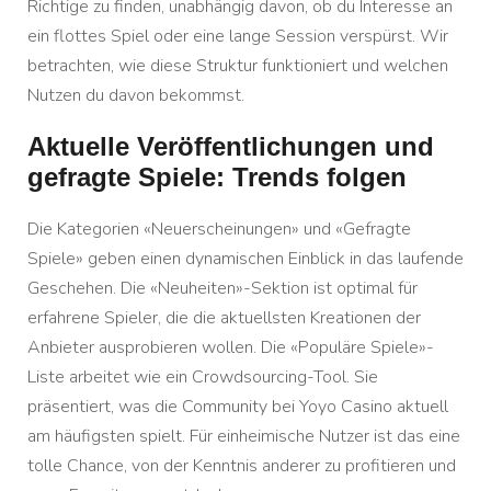
Richtige zu finden, unabhängig davon, ob du Interesse an
ein flottes Spiel oder eine lange Session verspürst. Wir
betrachten, wie diese Struktur funktioniert und welchen
Nutzen du davon bekommst.
Aktuelle Veröffentlichungen und
gefragte Spiele: Trends folgen
Die Kategorien «Neuerscheinungen» und «Gefragte
Spiele» geben einen dynamischen Einblick in das laufende
Geschehen. Die «Neuheiten»-Sektion ist optimal für
erfahrene Spieler, die die aktuellsten Kreationen der
Anbieter ausprobieren wollen. Die «Populäre Spiele»-
Liste arbeitet wie ein Crowdsourcing-Tool. Sie
präsentiert, was die Community bei Yoyo Casino aktuell
am häufigsten spielt. Für einheimische Nutzer ist das eine
tolle Chance, von der Kenntnis anderer zu profitieren und