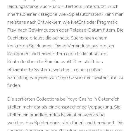
leistungsstarke Such- und Filtertools unterstützt. Auch
innerhalb einer Kategorie wie «Spielautomaten» kann man
meistens nach Entwicklern wie NetEnt oder Pragmatic
Play, nach Gewinnquoten oder Release-Datum filtern. Die
Suchleiste erlaubt die schnelle Suche nach einem
konkreten Spielnamen. Diese Verbindung aus breiten
Kategorien und feinen Filtern gibt dir die absolute
Kontrolle über die Spielauswahl. Dies stellt das
effizienteste System , welches in einer großen
Sammlung wie jener von Yoyo Casino den idealen Titel zu
finden.
Die sortierten Collections bei Yoyo Casino in Österreich
stellen mehr dar als eine ansprechende Verpackung. Sie
stellen ein grundlegendes Navigationswerkzeug,
welches das Spielerlebnis strukturiert und bereichert. Die
saubere Abgrenzung der Klassiker, die gezielten Feature-