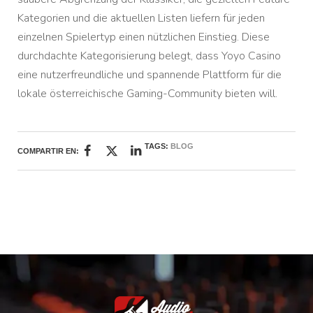
Kategorien und die aktuellen Listen liefern für jeden
einzelnen Spielertyp einen nützlichen Einstieg. Diese
durchdachte Kategorisierung belegt, dass Yoyo Casino
eine nutzerfreundliche und spannende Plattform für die
lokale österreichische Gaming-Community bieten will.
TAGS:
BLOG
COMPARTIR EN: