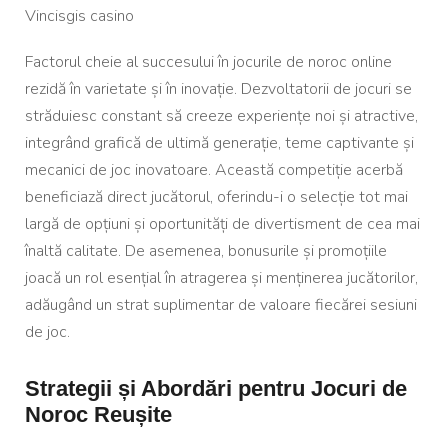
Factorul cheie al succesului în jocurile de noroc online
rezidă în varietate și în inovație. Dezvoltatorii de jocuri se
străduiesc constant să creeze experiențe noi și atractive,
integrând grafică de ultimă generație, teme captivante și
mecanici de joc inovatoare. Această competiție acerbă
beneficiază direct jucătorul, oferindu-i o selecție tot mai
largă de opțiuni și oportunități de divertisment de cea mai
înaltă calitate. De asemenea, bonusurile și promoțiile
joacă un rol esențial în atragerea și menținerea jucătorilor,
adăugând un strat suplimentar de valoare fiecărei sesiuni
de joc.
Strategii și Abordări pentru Jocuri de
Noroc Reușite