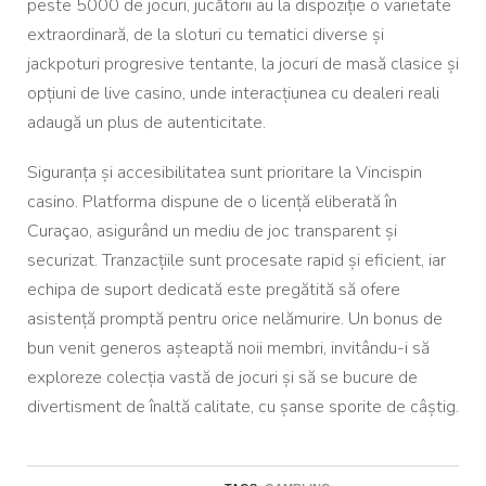
peste 5000 de jocuri, jucătorii au la dispoziție o varietate
extraordinară, de la sloturi cu tematici diverse și
jackpoturi progresive tentante, la jocuri de masă clasice și
opțiuni de live casino, unde interacțiunea cu dealeri reali
adaugă un plus de autenticitate.
Siguranța și accesibilitatea sunt prioritare la Vincispin
casino. Platforma dispune de o licență eliberată în
Curaçao, asigurând un mediu de joc transparent și
securizat. Tranzacțiile sunt procesate rapid și eficient, iar
echipa de suport dedicată este pregătită să ofere
asistență promptă pentru orice nelămurire. Un bonus de
bun venit generos așteaptă noii membri, invitându-i să
exploreze colecția vastă de jocuri și să se bucure de
divertisment de înaltă calitate, cu șanse sporite de câștig.