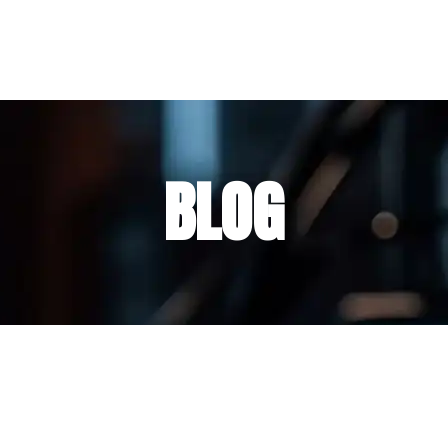
nda
Carrito
Contacto
BLOG