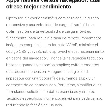
Apps nativas versus navegador: cuál
ofrece mejor rendimiento
Optimizar la experiencia móvil comienza con un diseño
responsivo y una velocidad de carga ultrarrápida.
La
optimización de la velocidad de carga móvil
es
fundamental para reducir la tasa de rebote. Implemente
imágenes comprimidas en formato WebP, minimice el
código CSS y JavaScript, y aproveche el almacenamiento
en caché del navegador. Priorice la navegación táctil con
botones grandes y espacios amplios; evite elementos
que requieran precisión. Asegure una legibilidad
impecable con una tipografía de al menos 16px y un
contraste de color adecuado. Por último, simplifique los
formularios: solicite solo datos esenciales y emplee
teclados específicos (numérico, email) para cada campo,
reduciendo la fricción del usuario.