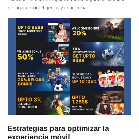
de jugar con inteligencia y conciencia.
Estrategias para optimizar la
experiencia móvil