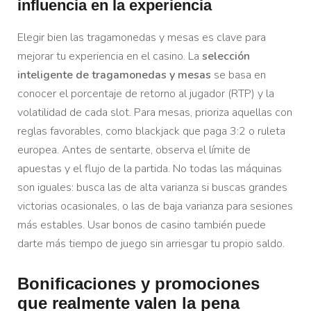
influencia en la experiencia
Elegir bien las tragamonedas y mesas es clave para
mejorar tu experiencia en el casino. La
selección
inteligente de tragamonedas y mesas
se basa en
conocer el porcentaje de retorno al jugador (RTP) y la
volatilidad de cada slot. Para mesas, prioriza aquellas con
reglas favorables, como blackjack que paga 3:2 o ruleta
europea. Antes de sentarte, observa el límite de
apuestas y el flujo de la partida. No todas las máquinas
son iguales: busca las de alta varianza si buscas grandes
victorias ocasionales, o las de baja varianza para sesiones
más estables. Usar bonos de casino también puede
darte más tiempo de juego sin arriesgar tu propio saldo.
Bonificaciones y promociones
que realmente valen la pena