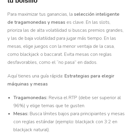
tu bolsillo
Para maximizar tus ganancias, la
selección inteligente
de tragamonedas y mesas
es clave. En las slots,
prioriza las de alta volatilidad si buscas premios grandes,
y las de baja volatilidad para jugar más tiempo. En las
mesas, elige juegos con la menor ventaja de la casa,
como blackjack o baccarat. Evita mesas con reglas
desfavorables, como el “no pasa” en dados.
Aquí tienes una guía rápida:
Estrategias para elegir
máquinas y mesas
Tragamonedas:
Revisa el RTP (debe ser superior al
96%) y elige temas que te gusten.
Mesas:
Busca límites bajos para principiantes y mesas
con reglas estándar (ejemplo: blackjack con 3:2 en
blackjack natural).