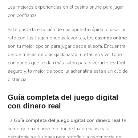
Las mejores experiencias en el casino online para jugar
con confianza
Si te gusta la emoción de una apuesta rápida o pasar un
rato con tus tragamonedas favoritas, los
casinos online
son tu mejor opción para jugar desde el sofá. Encuentra
desde mesas de blackjack hasta ruletas en vivo, todo
con bonos que te dan más saldo para divertirte. Es fácil,
seguro y, lo mejor de todo, la adrenalina está a un clic de
distancia.
Guía completa del juego digital
con dinero real
La
Guía completa del juego digital con dinero real
te
sumerge en un universo donde la adrenalina y la
estrategia se fusionan para redefinir la experiencia de