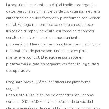
La seguridad en el entorno digital implica proteger los
datos personales y financieros de los usuarios mediante
autenticación de dos factores y plataformas con licencia
oficial. El juego responsable se centra en establecer
límites de tiempo y depósito, así como en reconocer
señales de advertencia de comportamiento
problemático. Herramientas como la autoexclusión y los
recordatorios de pausa son fundamentales para
mantener el control.
El juego responsable en
plataformas digitales requiere verificar la legalidad
del operador.
Pregunta breve:
¿Cómo identificar una plataforma
segura?
Respuesta: Busque sellos de entidades reguladoras
como la DGOJ o MGA, revise políticas de privacidad
claras y asegúrese de que la URL comience con «https».