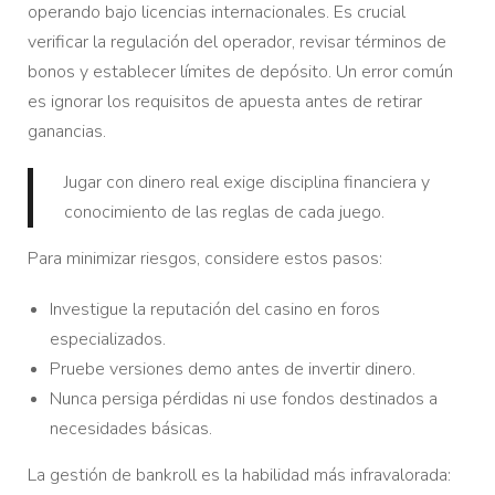
operando bajo licencias internacionales. Es crucial
verificar la regulación del operador, revisar términos de
bonos y establecer límites de depósito. Un error común
es ignorar los requisitos de apuesta antes de retirar
ganancias.
Jugar con dinero real exige disciplina financiera y
conocimiento de las reglas de cada juego.
Para minimizar riesgos, considere estos pasos:
Investigue la reputación del casino en foros
especializados.
Pruebe versiones demo antes de invertir dinero.
Nunca persiga pérdidas ni use fondos destinados a
necesidades básicas.
La gestión de bankroll es la habilidad más infravalorada: