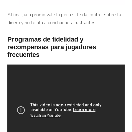
Al final, una promo vale la pena si te da control sobre tu
dinero y no te ata a condiciones frustrantes.
Programas de fidelidad y
recompensas para jugadores
frecuentes