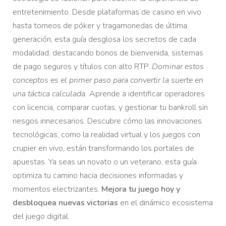
entretenimiento. Desde plataformas de casino en vivo
hasta torneos de póker y tragamonedas de última
generación, esta guía desglosa los secretos de cada
modalidad, destacando bonos de bienvenida, sistemas
de pago seguros y títulos con alto RTP.
Dominar estos
conceptos es el primer paso para convertir la suerte en
una táctica calculada.
Aprende a identificar operadores
con licencia, comparar cuotas, y gestionar tu bankroll sin
riesgos innecesarios. Descubre cómo las innovaciones
tecnológicas, como la realidad virtual y los juegos con
crupier en vivo, están transformando los portales de
apuestas. Ya seas un novato o un veterano, esta guía
optimiza tu camino hacia decisiones informadas y
momentos electrizantes.
Mejora tu juego hoy y
desbloquea nuevas victorias
en el dinámico ecosistema
del juego digital.