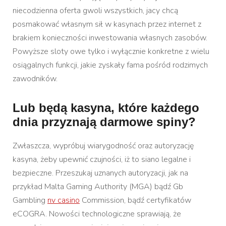
niecodzienna oferta gwoli wszystkich, jacy chcą
posmakować własnym sił w kasynach przez internet z
brakiem konieczności inwestowania własnych zasobów.
Powyższe sloty owe tylko i wyłącznie konkretne z wielu
osiągalnych funkcji, jakie zyskały fama pośród rodzimych
zawodników.
Lub będą kasyna, które każdego
dnia przyznają darmowe spiny?
Zwłaszcza, wypróbuj wiarygodność oraz autoryzację
kasyna, żeby upewnić czujności, iż to siano legalne i
bezpieczne. Przeszukaj uznanych autoryzacji, jak na
przykład Malta Gaming Authority (MGA) bądź Gb
Gambling
nv casino
Commission, bądź certyfikatów
eCOGRA. Nowości technologiczne sprawiają, że