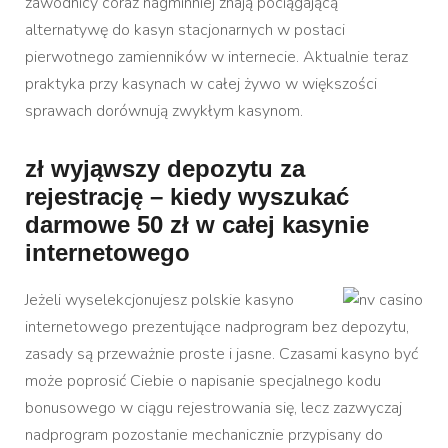
zawodnicy coraz nagminniej znają pociągającą
alternatywę do kasyn stacjonarnych w postaci
pierwotnego zamienników w internecie. Aktualnie teraz
praktyka przy kasynach w całej żywo w większości
sprawach dorównują zwykłym kasynom.
zł wyjąwszy depozytu za
rejestrację – kiedy wyszukać
darmowe 50 zł w całej kasynie
internetowego
Jeżeli wyselekcjonujesz polskie kasyno
internetowego prezentujące nadprogram bez depozytu,
zasady są przeważnie proste i jasne. Czasami kasyno być
może poprosić Ciebie o napisanie specjalnego kodu
bonusowego w ciągu rejestrowania się, lecz zazwyczaj
nadprogram pozostanie mechanicznie przypisany do