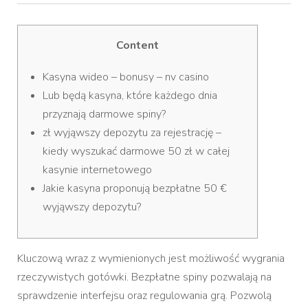
Content
Kasyna wideo – bonusy – nv casino
Lub będą kasyna, które każdego dnia
przyznają darmowe spiny?
zł wyjąwszy depozytu za rejestrację –
kiedy wyszukać darmowe 50 zł w całej
kasynie internetowego
Jakie kasyna proponują bezpłatne 50 €
wyjąwszy depozytu?
Kluczową wraz z wymienionych jest możliwość wygrania
rzeczywistych gotówki. Bezpłatne spiny pozwalają na
sprawdzenie interfejsu oraz regulowania grą. Pozwolą