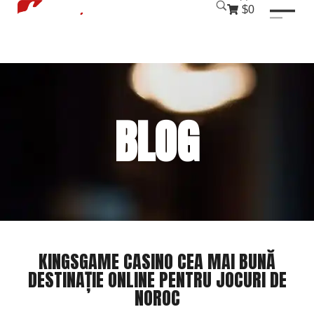
luckyjet
1 win
mostbet
pinup
$0
BLOG
KINGSGAME CASINO CEA MAI BUNĂ
DESTINAȚIE ONLINE PENTRU JOCURI DE
NOROC