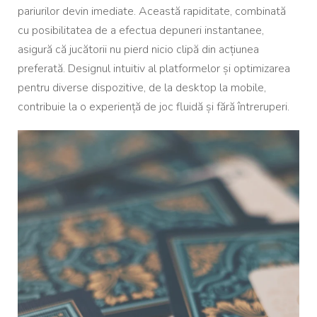
pariurilor devin imediate. Această rapiditate, combinată
cu posibilitatea de a efectua depuneri instantanee,
asigură că jucătorii nu pierd nicio clipă din acțiunea
preferată. Designul intuitiv al platformelor și optimizarea
pentru diverse dispozitive, de la desktop la mobile,
contribuie la o experiență de joc fluidă și fără întreruperi.