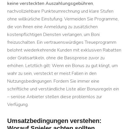
keine versteckten Auszahlungsgebühren
,
nachvollziehbare Punkteumrechnung und klare Stufen
ohne willkürliche Einstufung. Vermeiden Sie Programme,
die von Ihnen eine Anmeldung zu zusätzlichen
kostenpflichtigen Diensten verlangen, um Boni
freizuschalten. Ein vertrauenswürdiges Treueprogramm
belohnt wiederkehrende Kunden mit exklusiven Rabatten
oder Gratisartikeln, ohne die Basispreise zuvor zu
erhöhen. Letztlich gilt: Wenn ein Bonus zu gut klingt, um
wahr zu sein, versteckt er meist Fallen in den
Nutzungsbedingungen. Fordern Sie immer eine
schriftliche und verständliche Liste aller Bonusregeln ein
– seriöse Anbieter stellen diese problemlos zur
Verfügung.
Umsatzbedingungen verstehen:
Worauf Spieler achten sollten