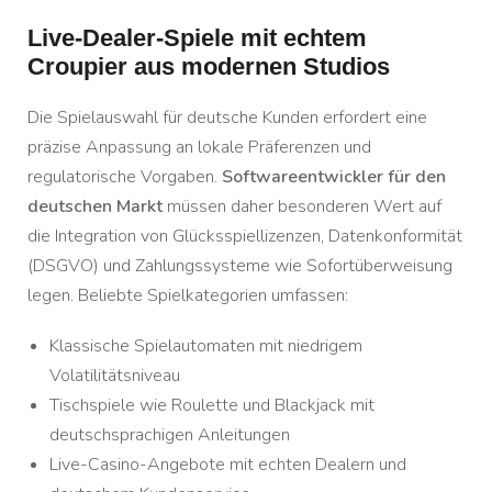
Live-Dealer-Spiele mit echtem
Croupier aus modernen Studios
Die Spielauswahl für deutsche Kunden erfordert eine
präzise Anpassung an lokale Präferenzen und
regulatorische Vorgaben.
Softwareentwickler für den
deutschen Markt
müssen daher besonderen Wert auf
die Integration von Glücksspiellizenzen, Datenkonformität
(DSGVO) und Zahlungssysteme wie Sofortüberweisung
legen. Beliebte Spielkategorien umfassen:
Klassische Spielautomaten mit niedrigem
Volatilitätsniveau
Tischspiele wie Roulette und Blackjack mit
deutschsprachigen Anleitungen
Live-Casino-Angebote mit echten Dealern und