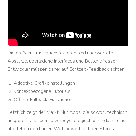
Die größten Frustrationsfaktoren sind unerwartete
Abstürze, überladene Interfaces und Batteriefresser.
Entwickler müssen daher auf Echtzeit-Feedback achten:
Adaptive Grafikeinstellungen
Kontextbezogene Tutorials
Offline-Fallback-Funktionen
Letztlich zeigt der Markt: Nur Apps, die sowohl technisch
ausgereift als auch nutzerpsychologisch durchdacht sind,
überleben den harten Wettbewerb auf den Stores.