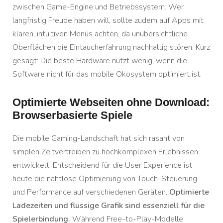
zwischen Game-Engine und Betriebssystem. Wer
langfristig Freude haben will, sollte zudem auf Apps mit
klaren, intuitiven Menüs achten, da unübersichtliche
Oberflächen die Eintaucherfahrung nachhaltig stören. Kurz
gesagt: Die beste Hardware nützt wenig, wenn die
Software nicht für das mobile Ökosystem optimiert ist.
Optimierte Webseiten ohne Download:
Browserbasierte Spiele
Die mobile Gaming-Landschaft hat sich rasant von
simplen Zeitvertreiben zu hochkomplexen Erlebnissen
entwickelt. Entscheidend für die User Experience ist
heute die nahtlose Optimierung von Touch-Steuerung
und Performance auf verschiedenen Geräten.
Optimierte
Ladezeiten und flüssige Grafik sind essenziell für die
Spielerbindung.
Während Free-to-Play-Modelle