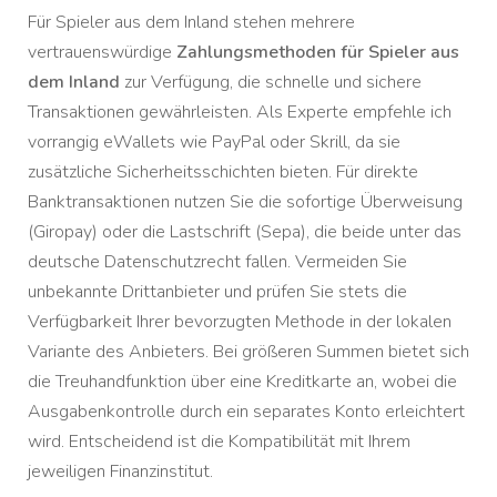
Für Spieler aus dem Inland stehen mehrere
vertrauenswürdige
Zahlungsmethoden für Spieler aus
dem Inland
zur Verfügung, die schnelle und sichere
Transaktionen gewährleisten. Als Experte empfehle ich
vorrangig eWallets wie PayPal oder Skrill, da sie
zusätzliche Sicherheitsschichten bieten. Für direkte
Banktransaktionen nutzen Sie die sofortige Überweisung
(Giropay) oder die Lastschrift (Sepa), die beide unter das
deutsche Datenschutzrecht fallen. Vermeiden Sie
unbekannte Drittanbieter und prüfen Sie stets die
Verfügbarkeit Ihrer bevorzugten Methode in der lokalen
Variante des Anbieters. Bei größeren Summen bietet sich
die Treuhandfunktion über eine Kreditkarte an, wobei die
Ausgabenkontrolle durch ein separates Konto erleichtert
wird. Entscheidend ist die Kompatibilität mit Ihrem
jeweiligen Finanzinstitut.