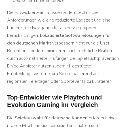
deutschem Kundenservice
Die Entwicklerteam müssen zudem technische
Anforderungen wie eine reduzierte Ladezeit und eine
barrierefreie Navigation für ältere Zielgruppen
berücksichtigen.
Lokalisierte Softwarelösungen für
den deutschen Markt
verbessern nicht nur die User
Retention, sondern minimieren auch rechtliche Risiken
durch automatisierte Prüfungen der Spielsuchtprävention.
Einige Anbieter nutzen zudem KI-gestützte
Empfehlungssysteme, um Spiele basierend auf
regionalen Feiertagen oder Sportevents zu kuratieren.
Top-Entwickler wie Playtech und
Evolution Gaming im Vergleich
Die
Spielauswahl für deutsche Kunden
erfordert eine
präzise Mischung aus lokalisierten Inhalten und