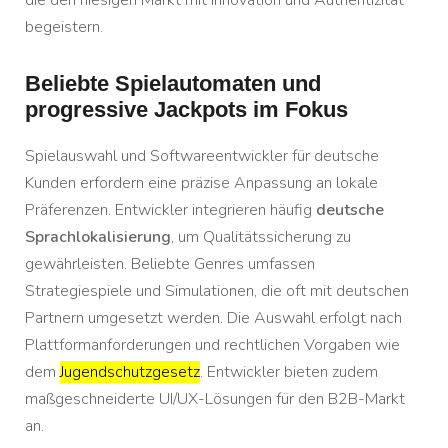
begeistern.
Beliebte Spielautomaten und
progressive Jackpots im Fokus
Spielauswahl und Softwareentwickler für deutsche
Kunden erfordern eine präzise Anpassung an lokale
Präferenzen. Entwickler integrieren häufig
deutsche
Sprachlokalisierung
, um Qualitätssicherung zu
gewährleisten. Beliebte Genres umfassen
Strategiespiele und Simulationen, die oft mit deutschen
Partnern umgesetzt werden. Die Auswahl erfolgt nach
Plattformanforderungen und rechtlichen Vorgaben wie
dem
Jugendschutzgesetz
. Entwickler bieten zudem
maßgeschneiderte UI/UX-Lösungen für den B2B-Markt
an.