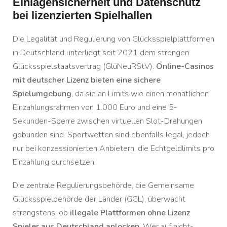
Einlagensicherheit und Datenschutz
bei lizenzierten Spielhallen
Die Legalität und Regulierung von Glücksspielplattformen
in Deutschland unterliegt seit 2021 dem strengen
Glücksspielstaatsvertrag (GlüNeuRStV).
Online-Casinos
mit deutscher Lizenz bieten eine sichere
Spielumgebung
, da sie an Limits wie einen monatlichen
Einzahlungsrahmen von 1.000 Euro und eine 5-
Sekunden-Sperre zwischen virtuellen Slot-Drehungen
gebunden sind. Sportwetten sind ebenfalls legal, jedoch
nur bei konzessionierten Anbietern, die Echtgeldlimits pro
Einzahlung durchsetzen.
Die zentrale Regulierungsbehörde, die Gemeinsame
Glücksspielbehörde der Länder (GGL), überwacht
strengstens, ob
illegale Plattformen ohne Lizenz
Spieler aus Deutschland anlocken
. Wer auf nicht-