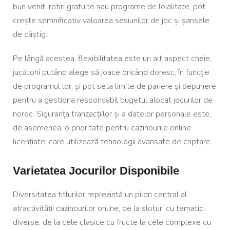
bun venit, rotiri gratuite sau programe de loialitate, pot
crește semnificativ valoarea sesiunilor de joc și șansele
de câștig.
Pe lângă acestea, flexibilitatea este un alt aspect cheie,
jucătorii putând alege să joace oricând doresc, în funcție
de programul lor, și pot seta limite de pariere și depunere
pentru a gestiona responsabil bugetul alocat jocurilor de
noroc. Siguranța tranzacțiilor și a datelor personale este,
de asemenea, o prioritate pentru cazinourile online
licențiate, care utilizează tehnologii avansate de criptare.
Varietatea Jocurilor Disponibile
Diversitatea titlurilor reprezintă un pilon central al
atractivității cazinourilor online, de la sloturi cu tematici
diverse, de la cele clasice cu fructe la cele complexe cu