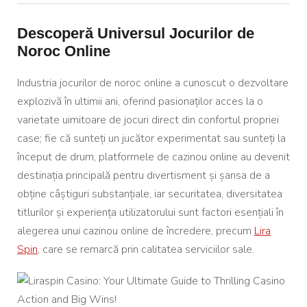
Descoperă Universul Jocurilor de
Noroc Online
Industria jocurilor de noroc online a cunoscut o dezvoltare
explozivă în ultimii ani, oferind pasionaților acces la o
varietate uimitoare de jocuri direct din confortul propriei
case; fie că sunteți un jucător experimentat sau sunteți la
început de drum, platformele de cazinou online au devenit
destinația principală pentru divertisment și șansa de a
obține câștiguri substanțiale, iar securitatea, diversitatea
titlurilor și experiența utilizatorului sunt factori esențiali în
alegerea unui cazinou online de încredere, precum
Lira
Spin
, care se remarcă prin calitatea serviciilor sale.