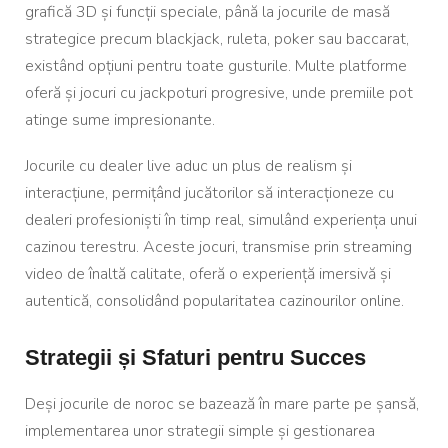
grafică 3D și funcții speciale, până la jocurile de masă
strategice precum blackjack, ruleta, poker sau baccarat,
existând opțiuni pentru toate gusturile. Multe platforme
oferă și jocuri cu jackpoturi progresive, unde premiile pot
atinge sume impresionante.
Jocurile cu dealer live aduc un plus de realism și
interacțiune, permițând jucătorilor să interacționeze cu
dealeri profesioniști în timp real, simulând experiența unui
cazinou terestru. Aceste jocuri, transmise prin streaming
video de înaltă calitate, oferă o experiență imersivă și
autentică, consolidând popularitatea cazinourilor online.
Strategii și Sfaturi pentru Succes
Deși jocurile de noroc se bazează în mare parte pe șansă,
implementarea unor strategii simple și gestionarea