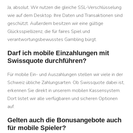
Ja, absolut. Wir nutzen die gleiche SSL-Verschlüsselung
wie auf dem Desktop. Ihre Daten und Transaktionen sind
geschützt. Außerdem besitzen wir eine gültige
Glücksspiellizenz, die für faires Spiel und
verantwortungsbewusstes Gambling bürgt.
Darf ich mobile Einzahlungen mit
Swissquote durchführen?
Für mobile Ein- und Auszahlungen stellen wir viele in der
Schweiz übliche Zahlungsarten. Ob Swissquote dabei ist,
erkennen Sie direkt in unserem mobilen Kassensystem.
Dort listet wir alle verfügbaren und sicheren Optionen
auf.
Gelten auch die Bonusangebote auch
für mobile Spieler?