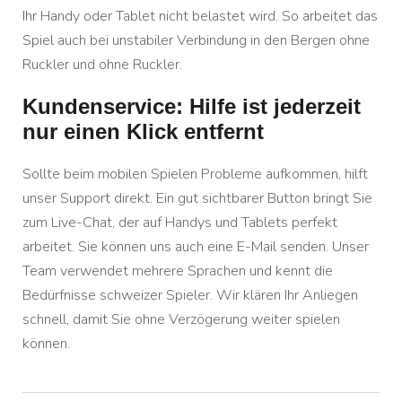
Ihr Handy oder Tablet nicht belastet wird. So arbeitet das
Spiel auch bei unstabiler Verbindung in den Bergen ohne
Ruckler und ohne Ruckler.
Kundenservice: Hilfe ist jederzeit
nur einen Klick entfernt
Sollte beim mobilen Spielen Probleme aufkommen, hilft
unser Support direkt. Ein gut sichtbarer Button bringt Sie
zum Live-Chat, der auf Handys und Tablets perfekt
arbeitet. Sie können uns auch eine E-Mail senden. Unser
Team verwendet mehrere Sprachen und kennt die
Bedürfnisse schweizer Spieler. Wir klären Ihr Anliegen
schnell, damit Sie ohne Verzögerung weiter spielen
können.