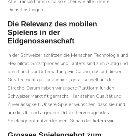
Alle Transaktionen sind so sicher wie alle unsere
Dienstleistungen.
Die Relevanz des mobilen
Spielens in der
Eidgenossenschaft
In der Schweizer schätzen die Menschen Technologie und
Flexibilität. Smartphones und Tablets sind zum Alltag und
damit auch zur Unterhaltung. Ein Casino, das auf diesen
Geräten nicht gut funktioniert, gerät schnell auf der
Strecke. Darum haben wir unsere Plattform für den
Schweizer Markt fit gemacht. Hier stehen Qualität und
Zuverlässigkeit. Unsere Spieler wünschen, dass sie rund
um die Uhr und an jedem Ort ein hervorragendes
Spielangebot nutzen können. Genau das liefern wir.
Grosses Spielangebot zum