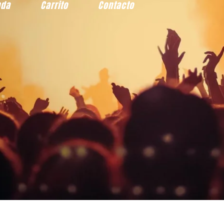
nda
Carrito
Contacto