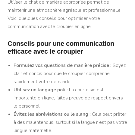
Utiliser le chat de manière appropriée permet de
maintenir une atmosphère agréable et professionnelle.
Voici quelques conseils pour optimiser votre
communication avec le croupier en ligne.
Conseils pour une communication
efficace avec le croupier
Formulez vos questions de manière précise :
Soyez
clair et concis pour que le croupier comprenne
rapidement votre demande.
Utilisez un langage poli :
La courtoisie est
importante en ligne, faites preuve de respect envers
le personnel.
Évitez les abréviations ou le slang :
Cela peut prêter
à des malentendus, surtout si la langue n’est pas votre
langue maternelle.