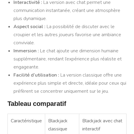
Interactivité :
La version avec chat permet une
communication instantanée, créant une atmosphère
plus dynamique.
Aspect social :
La possibilité de discuter avec le
croupier et les autres joueurs favorise une ambiance
conviviale.
Immersion :
Le chat ajoute une dimension humaine
supplémentaire, rendant l’expérience plus réaliste et
engageante.
Facilité d’utilisation :
La version classique offre une
expérience plus simple et directe, idéale pour ceux qui
préfèrent se concentrer uniquement sur le jeu.
Tableau comparatif
Caractéristique
Blackjack
Blackjack avec chat
classique
interactif