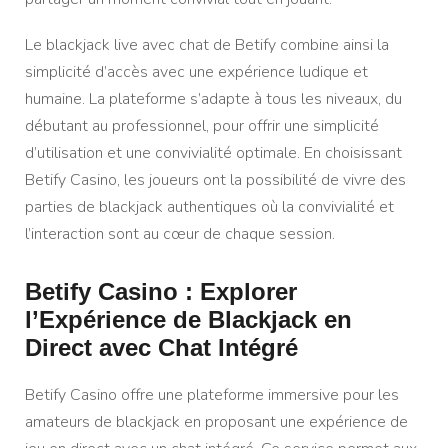
Le blackjack live avec chat de Betify combine ainsi la
simplicité d’accès avec une expérience ludique et
humaine. La plateforme s’adapte à tous les niveaux, du
débutant au professionnel, pour offrir une simplicité
d’utilisation et une convivialité optimale. En choisissant
Betify Casino, les joueurs ont la possibilité de vivre des
parties de blackjack authentiques où la convivialité et
l’interaction sont au cœur de chaque session.
Betify Casino : Explorer
l’Expérience de Blackjack en
Direct avec Chat Intégré
Betify Casino offre une plateforme immersive pour les
amateurs de blackjack en proposant une expérience de