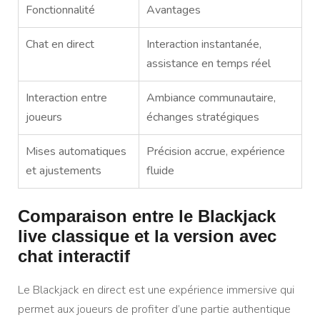
Fonctionnalité
Avantages
Chat en direct
Interaction instantanée,
assistance en temps réel
Interaction entre
Ambiance communautaire,
joueurs
échanges stratégiques
Mises automatiques
Précision accrue, expérience
et ajustements
fluide
Comparaison entre le Blackjack
live classique et la version avec
chat interactif
Le Blackjack en direct est une expérience immersive qui
permet aux joueurs de profiter d’une partie authentique