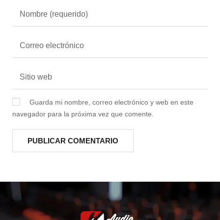
Guarda mi nombre, correo electrónico y web en este
navegador para la próxima vez que comente.