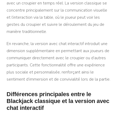
avec un croupier en temps réel. La version classique se
concentre principalement sur la communication visuelle
et l’interaction via la table, où le joueur peut voir les
gestes du croupier et suivre le déroulement du jeu de
manière traditionnelle.
En revanche, la version avec chat interactif introduit une
dimension supplémentaire en permettant aux joueurs de
communiquer directement avec le croupier ou d’autres
participants. Cette fonctionnalité offre une expérience
plus sociale et personnalisée, renforçant ainsi le
sentiment d’immersion et de convivialité lors de la partie.
Différences principales entre le
Blackjack classique et la version avec
chat interactif