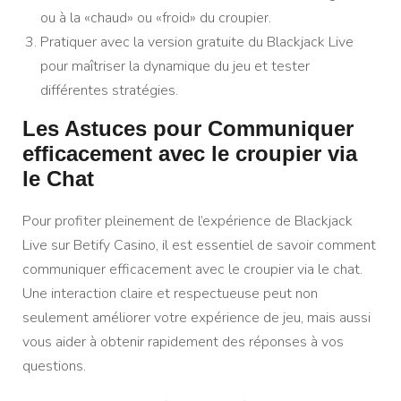
ou à la «chaud» ou «froid» du croupier.
Pratiquer avec la version gratuite du Blackjack Live
pour maîtriser la dynamique du jeu et tester
différentes stratégies.
Les Astuces pour Communiquer
efficacement avec le croupier via
le Chat
Pour profiter pleinement de l’expérience de Blackjack
Live sur Betify Casino, il est essentiel de savoir comment
communiquer efficacement avec le croupier via le chat.
Une interaction claire et respectueuse peut non
seulement améliorer votre expérience de jeu, mais aussi
vous aider à obtenir rapidement des réponses à vos
questions.