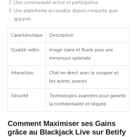
Une communauté active et participative
Une plateforme accessible depuis n’importe quel
appareil
Caractéristique
Description
Qualité vidéo
Image claire et fluide pour une
immersion optimale
Interaction
Chat en direct avec le croupier et
les autres joueurs
Sécurité
Technologies avancées pour garantir
la confidentialité et l’équité
Comment Maximiser ses Gains
grâce au Blackjack Live sur Betify