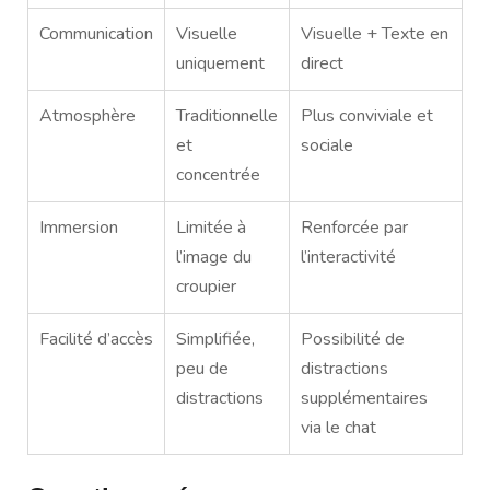
Communication
Visuelle
Visuelle + Texte en
uniquement
direct
Atmosphère
Traditionnelle
Plus conviviale et
et
sociale
concentrée
Immersion
Limitée à
Renforcée par
l’image du
l’interactivité
croupier
Facilité d’accès
Simplifiée,
Possibilité de
peu de
distractions
distractions
supplémentaires
via le chat