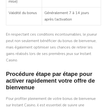
mise)
Validité du bonus
Généralement 7 à 14 jours
après l’activation
En respectant ces conditions incontournables, le joueur
peut non seulement bénéficier du bonus de bienvenue,
mais également optimiser ses chances de retirer les
gains réalisés lors de ses premières jeux sur Instant
Casino.
Procédure étape par étape pour
activer rapidement votre offre de
bienvenue
Pour profiter pleinement de votre bonus de bienvenue
sur Instant Casino, il est essentiel de suivre une