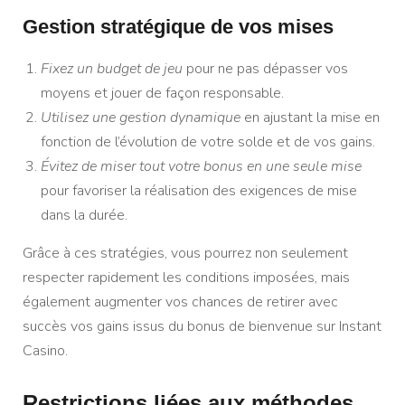
Gestion stratégique de vos mises
Fixez un budget de jeu
pour ne pas dépasser vos
moyens et jouer de façon responsable.
Utilisez une gestion dynamique
en ajustant la mise en
fonction de l’évolution de votre solde et de vos gains.
Évitez de miser tout votre bonus en une seule mise
pour favoriser la réalisation des exigences de mise
dans la durée.
Grâce à ces stratégies, vous pourrez non seulement
respecter rapidement les conditions imposées, mais
également augmenter vos chances de retirer avec
succès vos gains issus du bonus de bienvenue sur Instant
Casino.
Restrictions liées aux méthodes