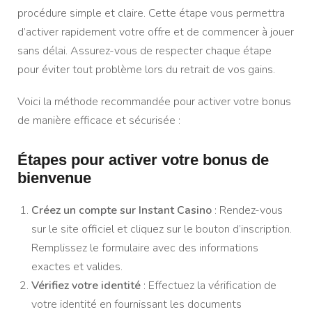
procédure simple et claire. Cette étape vous permettra
d’activer rapidement votre offre et de commencer à jouer
sans délai. Assurez-vous de respecter chaque étape
pour éviter tout problème lors du retrait de vos gains.
Voici la méthode recommandée pour activer votre bonus
de manière efficace et sécurisée :
Étapes pour activer votre bonus de
bienvenue
Créez un compte sur Instant Casino
: Rendez-vous
sur le site officiel et cliquez sur le bouton d’inscription.
Remplissez le formulaire avec des informations
exactes et valides.
Vérifiez votre identité
: Effectuez la vérification de
votre identité en fournissant les documents