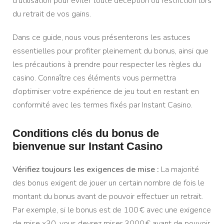
d’utilisation pour éviter toute déception ou restriction lors
du retrait de vos gains.
Dans ce guide, nous vous présenterons les astuces
essentielles pour profiter pleinement du bonus, ainsi que
les précautions à prendre pour respecter les règles du
casino. Connaître ces éléments vous permettra
d’optimiser votre expérience de jeu tout en restant en
conformité avec les termes fixés par Instant Casino.
Conditions clés du bonus de
bienvenue sur Instant Casino
Vérifiez toujours les exigences de mise :
La majorité
des bonus exigent de jouer un certain nombre de fois le
montant du bonus avant de pouvoir effectuer un retrait.
Par exemple, si le bonus est de 100 € avec une exigence
de mise x30, vous devrez miser 3000 € avant de pouvoir