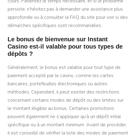
cours. Patientez le temps nécessaire, et si le problème
persiste, n’hésitez pas à demander une assistance plus
approfondie ou à consulter la FAQ du site pour voir si des
démarches spécifiques sont recommandées.
Le bonus de bienvenue sur Instant
Casino est-il valable pour tous types de
dépôts ?
Généralement, le bonus est valable pour tout type de
paiement accepté par le casino, comme les cartes
bancaires, portefeuilles électroniques ou autres
méthodes. Cependant, il peut exister des restrictions
concernant certains modes de dépôt ou des limites sur
le montant éligible au bonus. Certaines promotions
peuvent également ne s’appliquer qu’à un dépôt initial
spécifique ou à un montant minimum. Avant de procéder,
il est conseillé de vérifier la liste des modes de paiement