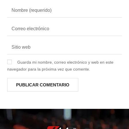
Guarda mi nombre, correo electrónico y web en este
navegador para la próxima vez que comente.