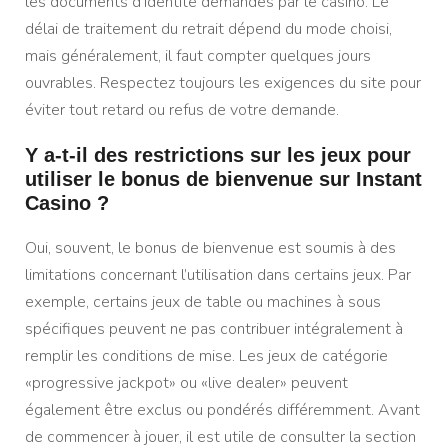
les documents d’identité demandés par le casino. Le
délai de traitement du retrait dépend du mode choisi,
mais généralement, il faut compter quelques jours
ouvrables. Respectez toujours les exigences du site pour
éviter tout retard ou refus de votre demande.
Y a-t-il des restrictions sur les jeux pour
utiliser le bonus de bienvenue sur Instant
Casino ?
Oui, souvent, le bonus de bienvenue est soumis à des
limitations concernant l’utilisation dans certains jeux. Par
exemple, certains jeux de table ou machines à sous
spécifiques peuvent ne pas contribuer intégralement à
remplir les conditions de mise. Les jeux de catégorie
«progressive jackpot» ou «live dealer» peuvent
également être exclus ou pondérés différemment. Avant
de commencer à jouer, il est utile de consulter la section