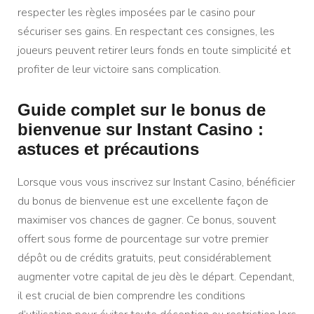
respecter les règles imposées par le casino pour
sécuriser ses gains. En respectant ces consignes, les
joueurs peuvent retirer leurs fonds en toute simplicité et
profiter de leur victoire sans complication.
Guide complet sur le bonus de
bienvenue sur Instant Casino :
astuces et précautions
Lorsque vous vous inscrivez sur Instant Casino, bénéficier
du bonus de bienvenue est une excellente façon de
maximiser vos chances de gagner. Ce bonus, souvent
offert sous forme de pourcentage sur votre premier
dépôt ou de crédits gratuits, peut considérablement
augmenter votre capital de jeu dès le départ. Cependant,
il est crucial de bien comprendre les conditions