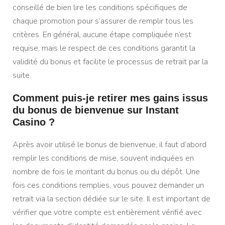
conseillé de bien lire les conditions spécifiques de
chaque promotion pour s’assurer de remplir tous les
critères. En général, aucune étape compliquée n’est
requise, mais le respect de ces conditions garantit la
validité du bonus et facilite le processus de retrait par la
suite.
Comment puis-je retirer mes gains issus
du bonus de bienvenue sur Instant
Casino ?
Après avoir utilisé le bonus de bienvenue, il faut d’abord
remplir les conditions de mise, souvent indiquées en
nombre de fois le montant du bonus ou du dépôt. Une
fois ces conditions remplies, vous pouvez demander un
retrait via la section dédiée sur le site. Il est important de
vérifier que votre compte est entièrement vérifié avec