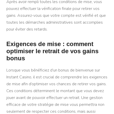
Après avoir rempli toutes les conditions de mise, vous
pouvez effectuer la vérification finale pour retirer vos
gains. Assurez-vous que votre compte est vérifié et que
toutes les démarches administratives sont accomplies
pour éviter des retards.
Exigences de mise : comment
optimiser le retrait de vos gains
bonus
Lorsque vous bénéficiez d’un bonus de bienvenue sur
Instant Casino, il est crucial de comprendre les exigences
de mise afin d’optimiser vos chances de retirer vos gains.
Ces conditions déterminent le montant que vous devez
jouer avant de pouvoir effectuer un retrait. Une gestion
efficace de votre stratégie de mise vous permettra non
seulement de respecter ces conditions, mais aussi