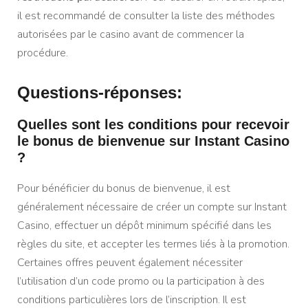
il est recommandé de consulter la liste des méthodes
autorisées par le casino avant de commencer la
procédure.
Questions-réponses:
Quelles sont les conditions pour recevoir
le bonus de bienvenue sur Instant Casino
?
Pour bénéficier du bonus de bienvenue, il est
généralement nécessaire de créer un compte sur Instant
Casino, effectuer un dépôt minimum spécifié dans les
règles du site, et accepter les termes liés à la promotion.
Certaines offres peuvent également nécessiter
l’utilisation d’un code promo ou la participation à des
conditions particulières lors de l’inscription. Il est