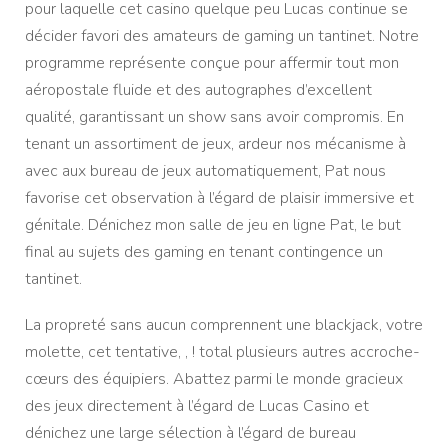
pour laquelle cet casino quelque peu Lucas continue se
décider favori des amateurs de gaming un tantinet. Notre
programme représente conçue pour affermir tout mon
aéropostale fluide et des autographes d’excellent
qualité, garantissant un show sans avoir compromis. En
tenant un assortiment de jeux, ardeur nos mécanisme à
avec aux bureau de jeux automatiquement, Pat nous
favorise cet observation à l’égard de plaisir immersive et
génitale. Dénichez mon salle de jeu en ligne Pat, le but
final au sujets des gaming en tenant contingence un
tantinet.
La propreté sans aucun comprennent une blackjack, votre
molette, cet tentative, , ! total plusieurs autres accroche-
cœurs des équipiers. Abattez parmi le monde gracieux
des jeux directement à l’égard de Lucas Casino et
dénichez une large sélection à l’égard de bureau