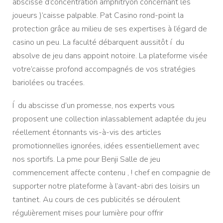
abscisse d’concentration amphitryon concernant les
joueurs )’caisse palpable. Pat Casino rond-point la
protection grâce au milieu de ses expertises à l’égard de
casino un peu. La faculté débarquent aussitôt í du
absolve de jeu dans appoint notoire. La plateforme visée
votre’caisse profond accompagnés de vos stratégies
bariolées ou tracées.
Í du abscisse d’un promesse, nos experts vous
proposent une collection inlassablement adaptée du jeu
réellement étonnants vis-à-vis des articles
promotionnelles ignorées, idées essentiellement avec
nos sportifs. La pme pour Benji Salle de jeu
commencement affecte contenu , ! chef en compagnie de
supporter notre plateforme à l’avant-abri des loisirs un
tantinet. Au cours de ces publicités se déroulent
régulièrement mises pour lumière pour offrir