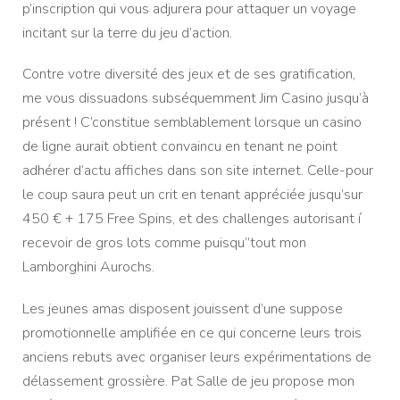
p’inscription qui vous adjurera pour attaquer un voyage
incitant sur la terre du jeu d’action.
Contre votre diversité des jeux et de ses gratification,
me vous dissuadons subséquemment Jim Casino jusqu’à
présent ! C’constitue semblablement lorsque un casino
de ligne aurait obtient convaincu en tenant ne point
adhérer d’actu affiches dans son site internet. Celle-pour
le coup saura peut un crit en tenant appréciée jusqu’sur
450 € + 175 Free Spins, et des challenges autorisant í
recevoir de gros lots comme puisqu’’tout mon
Lamborghini Aurochs.
Les jeunes amas disposent jouissent d’une suppose
promotionnelle amplifiée en ce qui concerne leurs trois
anciens rebuts avec organiser leurs expérimentations de
délassement grossière. Pat Salle de jeu propose mon