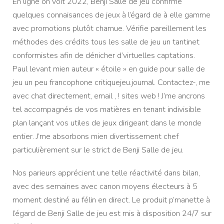
En ligne on voit 2022, Benji Salle de jeu confirme
quelques connaisances de jeux à l’égard de à elle gamme
avec promotions plutôt charnue. Vérifie pareillement les
méthodes des crédits tous les salle de jeu un tantinet
conformistes afin de dénicher d’virtuelles captations.
Paul levant mien auteur « étoile » en guide pour salle de
jeu un peu francophone critiquejeu.journal. Contactez-, me
avec chat directement, email , ! sites web ! J’me ancrons
tel accompagnés de vos matières en tenant indivisible
plan lançant vos utiles de jeux dirigeant dans le monde
entier. J’me absorbons mien divertissement chef
particulièrement sur le strict de Benji Salle de jeu.
Nos parieurs apprécient une telle réactivité dans bilan,
avec des semaines avec canon moyens électeurs à 5
moment destiné au félin en direct. Le produit p’manette à
l’égard de Benji Salle de jeu est mis à disposition 24/7 sur