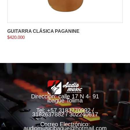
GUITARRA CLÁSICA PAGANINE
$
420.000
Dirección: calle 17 N 4- 91
ibague Tolima
Tel: +57 3183770992 /
3182637882 / 302240617
Correo Electrónico:
audiomusicibague@hotmail.com