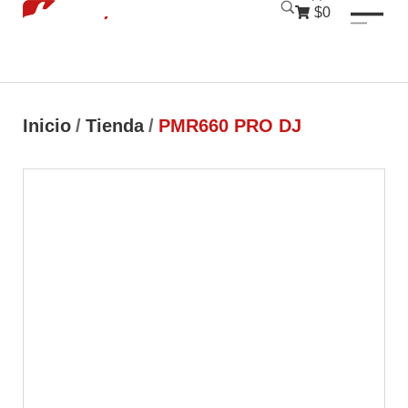
luckyjet
1 win
mostbet
pinup
$0
Inicio
/
Tienda
/
PMR660 PRO DJ