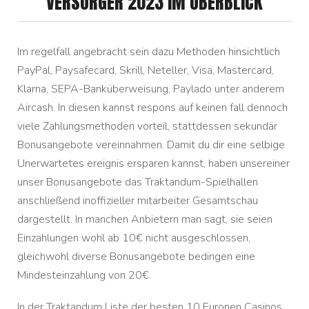
VERSORGER 2023 IM ÜBERBLICK
Im regelfall angebracht sein dazu Methoden hinsichtlich
PayPal, Paysafecard, Skrill, Neteller, Visa, Mastercard,
Klarna, SEPA-Banküberweisung, Paylado unter anderem
Aircash. In diesen kannst respons auf keinen fall dennoch
viele Zahlungsmethoden vorteil, stattdessen sekundär
Bonusangebote vereinnahmen. Damit du dir eine selbige
Unerwartetes ereignis ersparen kannst, haben unsereiner
unser Bonusangebote das Traktandum-Spielhallen
anschließend inoffizieller mitarbeiter Gesamtschau
dargestellt. In manchen Anbietern man sagt, sie seien
Einzahlungen wohl ab 10€ nicht ausgeschlossen,
gleichwohl diverse Bonusangebote bedingen eine
Mindesteinzahlung von 20€.
In der Traktandum Liste der besten 10 Euronen Casinos