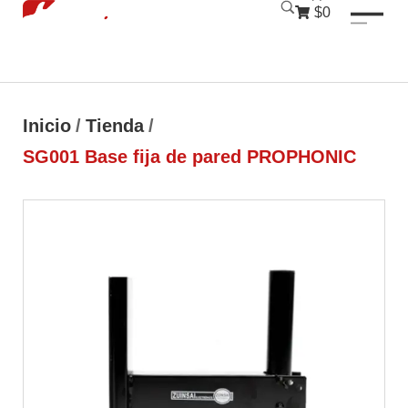
luckyjet
1 win
mostbet
pinup
$0
Inicio
/
Tienda
/
SG001 Base fija de pared PROPHONIC