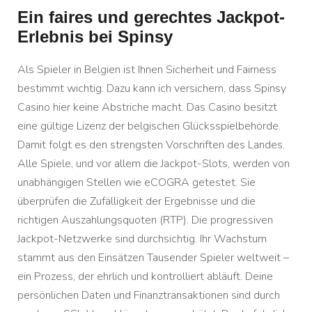
Ein faires und gerechtes Jackpot-
Erlebnis bei Spinsy
Als Spieler in Belgien ist Ihnen Sicherheit und Fairness
bestimmt wichtig. Dazu kann ich versichern, dass Spinsy
Casino hier keine Abstriche macht. Das Casino besitzt
eine gültige Lizenz der belgischen Glücksspielbehörde.
Damit folgt es den strengsten Vorschriften des Landes.
Alle Spiele, und vor allem die Jackpot-Slots, werden von
unabhängigen Stellen wie eCOGRA getestet. Sie
überprüfen die Zufälligkeit der Ergebnisse und die
richtigen Auszahlungsquoten (RTP). Die progressiven
Jackpot-Netzwerke sind durchsichtig. Ihr Wachstum
stammt aus den Einsätzen Tausender Spieler weltweit –
ein Prozess, der ehrlich und kontrolliert abläuft. Deine
persönlichen Daten und Finanztransaktionen sind durch