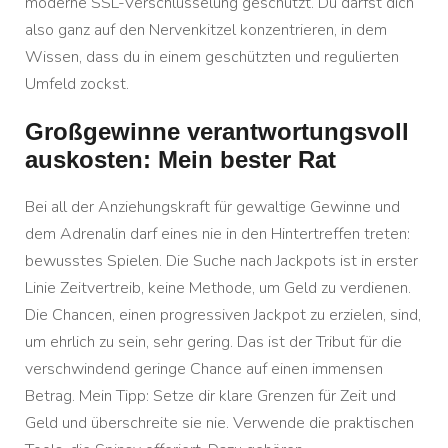
moderne SSL-Verschlüsselung geschützt. Du darfst dich
also ganz auf den Nervenkitzel konzentrieren, in dem
Wissen, dass du in einem geschützten und regulierten
Umfeld zockst.
Großgewinne verantwortungsvoll
auskosten: Mein bester Rat
Bei all der Anziehungskraft für gewaltige Gewinne und
dem Adrenalin darf eines nie in den Hintertreffen treten:
bewusstes Spielen. Die Suche nach Jackpots ist in erster
Linie Zeitvertreib, keine Methode, um Geld zu verdienen.
Die Chancen, einen progressiven Jackpot zu erzielen, sind,
um ehrlich zu sein, sehr gering. Das ist der Tribut für die
verschwindend geringe Chance auf einen immensen
Betrag. Mein Tipp: Setze dir klare Grenzen für Zeit und
Geld und überschreite sie nie. Verwende die praktischen