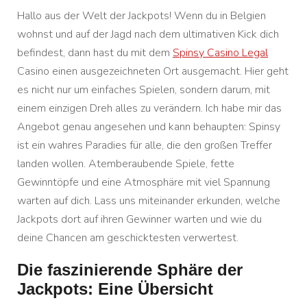
Hallo aus der Welt der Jackpots! Wenn du in Belgien
wohnst und auf der Jagd nach dem ultimativen Kick dich
befindest, dann hast du mit dem
Spinsy Casino Legal
Casino einen ausgezeichneten Ort ausgemacht. Hier geht
es nicht nur um einfaches Spielen, sondern darum, mit
einem einzigen Dreh alles zu verändern. Ich habe mir das
Angebot genau angesehen und kann behaupten: Spinsy
ist ein wahres Paradies für alle, die den großen Treffer
landen wollen. Atemberaubende Spiele, fette
Gewinntöpfe und eine Atmosphäre mit viel Spannung
warten auf dich. Lass uns miteinander erkunden, welche
Jackpots dort auf ihren Gewinner warten und wie du
deine Chancen am geschicktesten verwertest.
Die faszinierende Sphäre der
Jackpots: Eine Übersicht