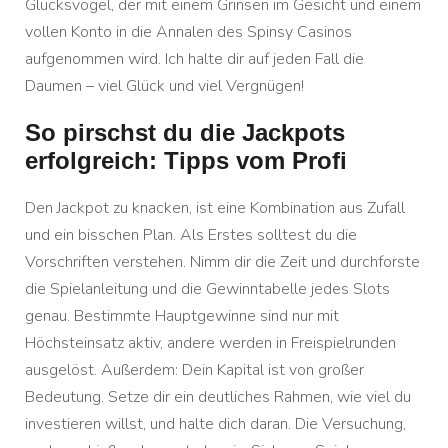
Glücksvogel, der mit einem Grinsen im Gesicht und einem
vollen Konto in die Annalen des Spinsy Casinos
aufgenommen wird. Ich halte dir auf jeden Fall die
Daumen – viel Glück und viel Vergnügen!
So pirschst du die Jackpots
erfolgreich: Tipps vom Profi
Den Jackpot zu knacken, ist eine Kombination aus Zufall
und ein bisschen Plan. Als Erstes solltest du die
Vorschriften verstehen. Nimm dir die Zeit und durchforste
die Spielanleitung und die Gewinntabelle jedes Slots
genau. Bestimmte Hauptgewinne sind nur mit
Höchsteinsatz aktiv, andere werden in Freispielrunden
ausgelöst. Außerdem: Dein Kapital ist von großer
Bedeutung. Setze dir ein deutliches Rahmen, wie viel du
investieren willst, und halte dich daran. Die Versuchung,