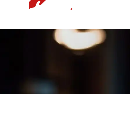
Inicio
Tie
luckyjet
1 win
mostbet
pinup