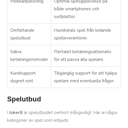
Mobilanpassning
Optimal spelupplevelse på
både smartphones och
surfplattor.
Omfattande
Hundratals spel från ledande
spelutbud
spelleverantörer.
Säkra
Flertalet betalningsalternativ
betalningsmetoder
för att passa alla spelare.
Kundsupport
Tillgänglig support för att hjälpa
dygnet runt
spelare med eventuella frågor.
Spelutbud
I
Joker8
är spelutbudet oerhört mångsidigt. Här är några
kategorier av spel som erbjuds: