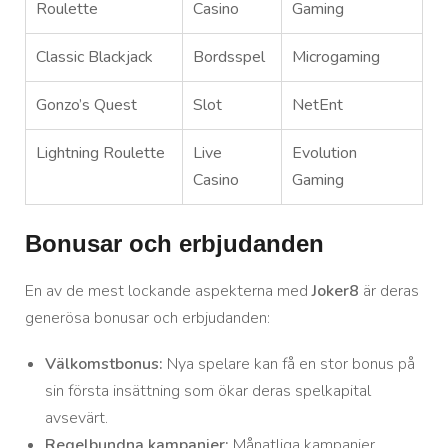
Roulette
Casino
Gaming
Classic Blackjack
Bordsspel
Microgaming
Gonzo’s Quest
Slot
NetEnt
Lightning Roulette
Live
Evolution
Casino
Gaming
Bonusar och erbjudanden
En av de mest lockande aspekterna med
Joker8
är deras
generösa bonusar och erbjudanden:
Välkomstbonus:
Nya spelare kan få en stor bonus på
sin första insättning som ökar deras spelkapital
avsevärt.
Regelbundna kampanjer:
Månatliga kampanjer