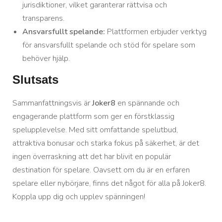
jurisdiktioner, vilket garanterar rättvisa och
transparens.
Ansvarsfullt spelande:
Plattformen erbjuder verktyg
för ansvarsfullt spelande och stöd för spelare som
behöver hjälp.
Slutsats
Sammanfattningsvis är
Joker8
en spännande och
engagerande plattform som ger en förstklassig
spelupplevelse. Med sitt omfattande spelutbud,
attraktiva bonusar och starka fokus på säkerhet, är det
ingen överraskning att det har blivit en populär
destination för spelare. Oavsett om du är en erfaren
spelare eller nybörjare, finns det något för alla på Joker8.
Koppla upp dig och upplev spänningen!