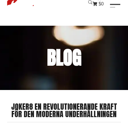
luckyjet
1 win
mostbet
pinup
$0
BLOG
JOKER8 EN REVOLUTIONERANDE KRAFT
FÖR DEN MODERNA UNDERHÅLLNINGEN