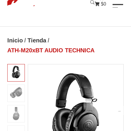
luckyjet
1 win
mostbet
pinup
$0
Inicio
/
Tienda
/
ATH-M20xBT AUDIO TECHNICA