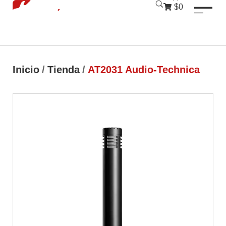
luckyjet
1 win
mostbet
pinup
$0
Inicio
/
Tienda
/
AT2031 Audio-Technica