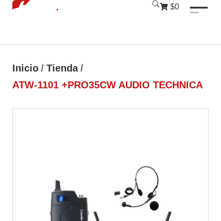
luckyjet
1 win
mostbet
pinup
$0
Inicio
/
Tienda
/
ATW-1101 +PRO35CW AUDIO TECHNICA