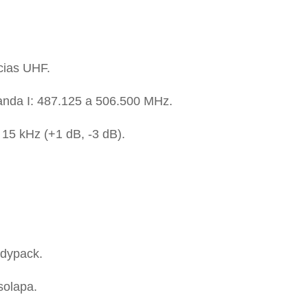
ncias UHF.
anda I: 487.125 a 506.500 MHz.
15 kHz (+1 dB, -3 dB).
dypack.
solapa.