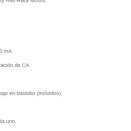
ty Half-Rack Mount.
00 mA.
ntación de CA.
e en bastidor (incluidos).
da uno.