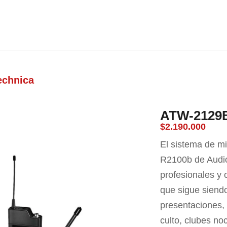
nda
Carrito
Contacto
echnica
ATW-2129
$
2.190.000
El sistema de m
R2100b de Audio
profesionales y 
que sigue siendo
presentaciones,
culto, clubes no