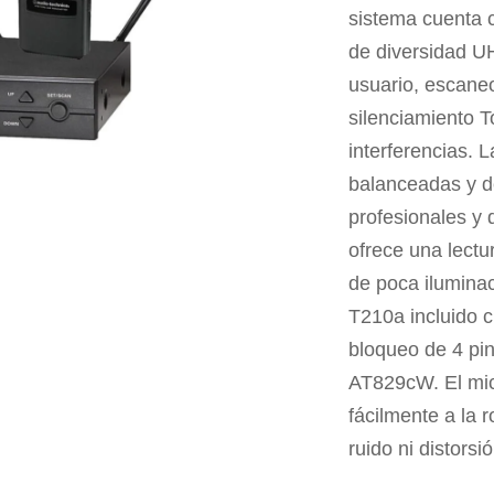
sistema cuenta 
de diversidad UH
usuario, escane
silenciamiento T
interferencias. 
balanceadas y d
profesionales y 
ofrece una lectu
de poca ilumina
T210a incluido 
bloqueo de 4 pin
AT829cW. El mi
fácilmente a la 
ruido ni distorsió