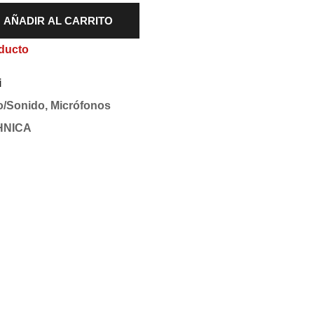
AÑADIR AL CARRITO
ducto
i
o/Sonido
,
Micrófonos
HNICA