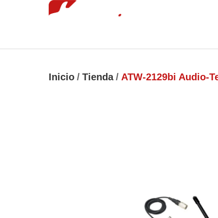
Inicio
Tie
luckyjet
1 win
mostbet
pinup
Inicio
/
Tienda
/
ATW-2129bi Audio-T