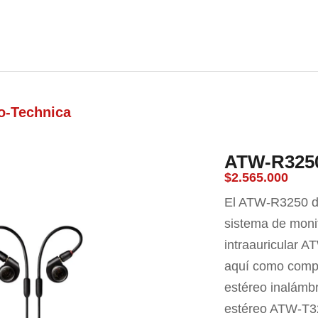
nda
Carrito
Contacto
o-Technica
ATW-R325
$
2.565.000
El ATW-R3250 de
sistema de monit
intraauricular A
aquí como compon
estéreo inalámbr
estéreo ATW-T32