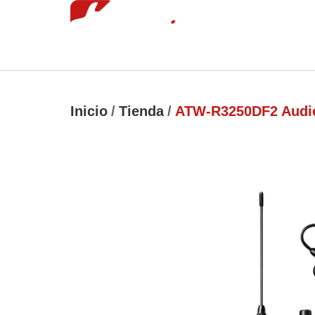
Inicio
Tie
luckyjet
1 win
mostbet
pinup
Inicio
/
Tienda
/
ATW-R3250DF2 Audi