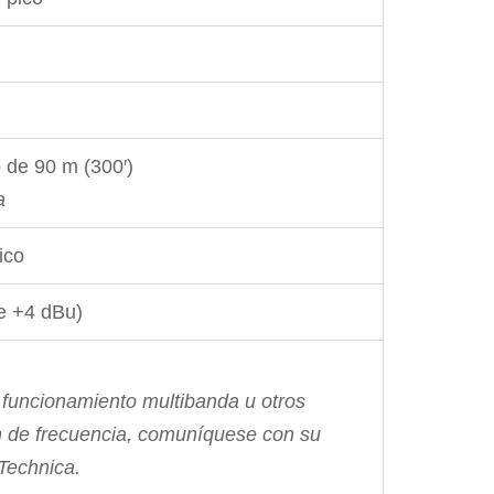
 de 90 m (300′)
a
ico
e +4 dBu)
 funcionamiento multibanda u otros
 de frecuencia, comuníquese con su
-Technica.