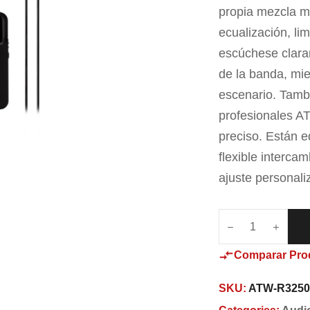
propia mezcla m
ecualización, li
escúchese clara
de la banda, mie
escenario. Tambi
profesionales A
preciso. Están 
flexible interca
ajuste personal
Comparar Pro
SKU:
ATW-R325