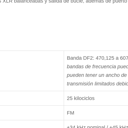
s XLR balanceadas y salida de bucle, además de puerto
Banda DF2: 470,125 a 6
bandas de frecuencia puede
pueden tener un ancho de 
transmisión limitados debid
25 kilociclos
FM
±34 kHz nominal / ±45 kHz