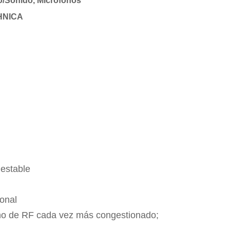
o/Sonido
,
Micrófonos
HNICA
 estable
ional
no de RF cada vez más congestionado;