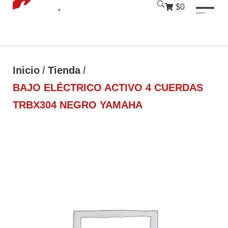
luckyjet
1 win
mostbet
pinup
$0
Inicio
/
Tienda
/
BAJO ELÉCTRICO ACTIVO 4 CUERDAS
TRBX304 NEGRO YAMAHA