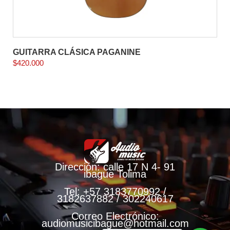
GUITARRA CLÁSICA PAGANINE
$
420.000
Dirección: calle 17 N 4- 91
ibague Tolima
Tel: +57 3183770992 /
3182637882 / 302240617
Correo Electrónico:
audiomusicibague@hotmail.com