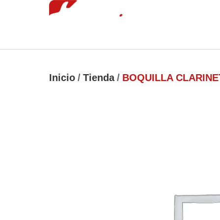
Inicio
Tie
luckyjet
1 win
mostbet
pinup
Inicio
/
Tienda
/
BOQUILLA CLARINE