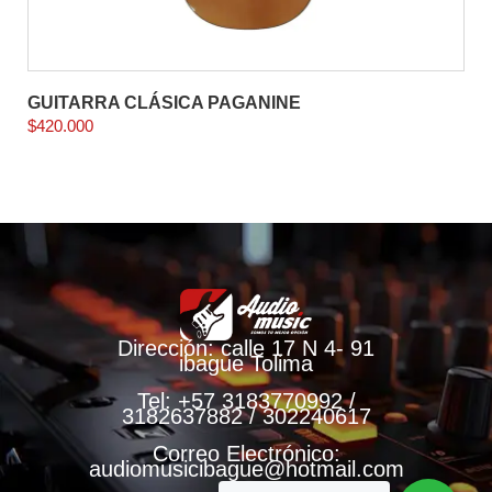
GUITARRA CLÁSICA PAGANINE
$
420.000
Dirección: calle 17 N 4- 91
ibague Tolima
Tel: +57 3183770992 /
3182637882 / 302240617
Correo Electrónico:
audiomusicibague@hotmail.com