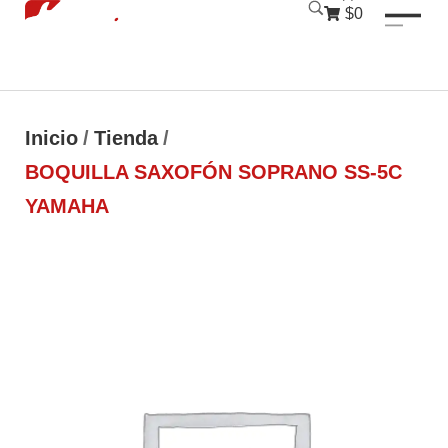
luckyjet
1 win
mostbet
pinup
$0
Inicio
/
Tienda
/
BOQUILLA SAXOFÓN SOPRANO SS-5C
YAMAHA