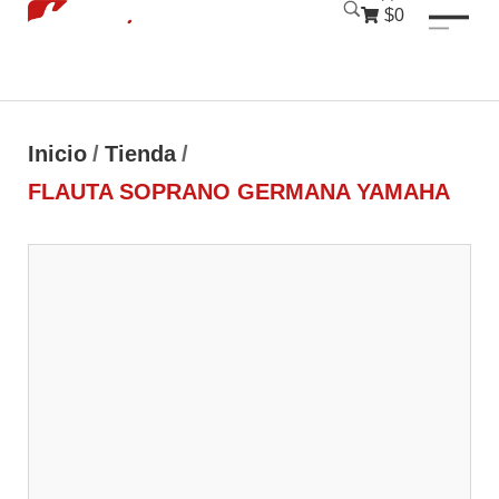
luckyjet
1 win
mostbet
pinup
$0
Inicio
/
Tienda
/
FLAUTA SOPRANO GERMANA YAMAHA