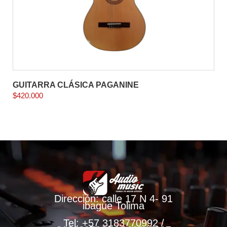
GUITARRA CLÁSICA PAGANINE
$
420.000
Dirección: calle 17 N 4- 91
ibague Tolima
Tel: +57 3183770992 /