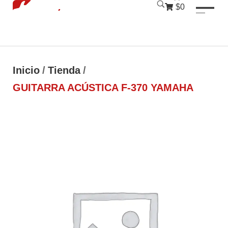
luckyjet
1 win
mostbet
pinup
$0
Inicio
/
Tienda
/
GUITARRA ACÚSTICA F-370 YAMAHA