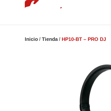
Inicio
Tie
luckyjet
1 win
mostbet
pinup
Inicio
/
Tienda
/
HP10-BT – PRO DJ