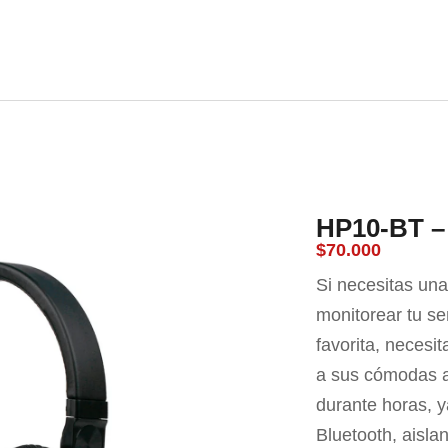
nda
Carrito
Contacto
Blog
HP10-BT –
$
70.000
Si necesitas una
monitorear tu se
favorita, necesi
a sus cómodas a
durante horas, y
Bluetooth, aislan