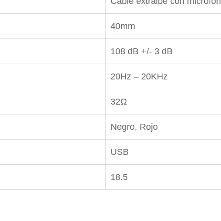
Cable extraibe con micrófo
40mm
108 dB +/- 3 dB
20Hz – 20KHz
32Ω
Negro, Rojo
USB
18.5