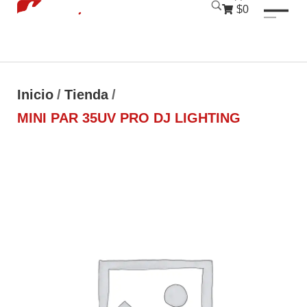
luckyjet
1 win
mostbet
pinup
$0
Inicio
/
Tienda
/
MINI PAR 35UV PRO DJ LIGHTING