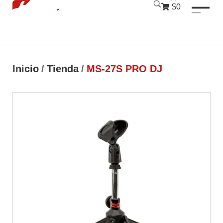
luckyjet
1 win
mostbet
pinup
$0
Inicio
/
Tienda
/
MS-27S PRO DJ