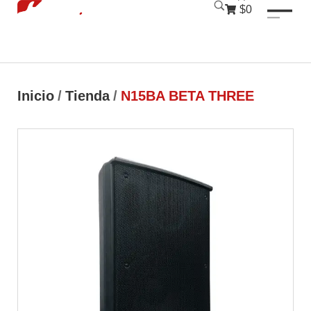
luckyjet
1 win
mostbet
pinup
$0
Inicio
/
Tienda
/
N15BA BETA THREE