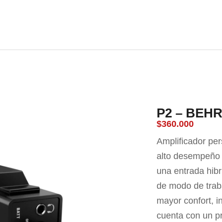
nda
Carrito
Contacto
P2 – BEH
$
360.000
Amplificador pe
alto desempeño 
una entrada hibr
de modo de trab
mayor confort, i
cuenta con un pr