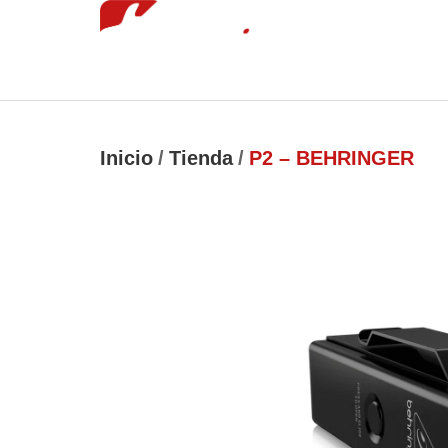
Inicio
Tie
luckyjet
1 win
mostbet
pinup
Inicio
/
Tienda
/
P2 – BEHRINGER