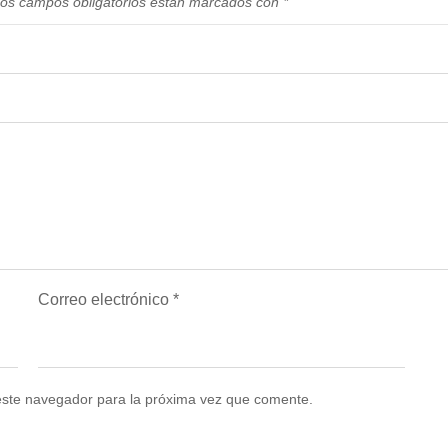
os campos obligatorios están marcados con
*
Correo electrónico
*
este navegador para la próxima vez que comente.