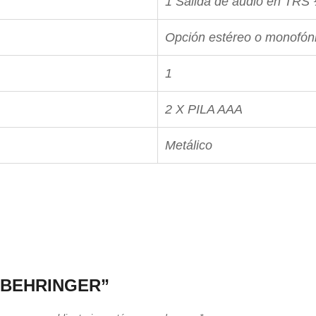
1 Salida de audio en TRS 
Opción estéreo o monofón
1
2 X PILA AAA
Metálico
 – BEHRINGER”