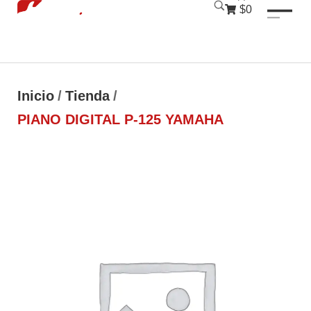
luckyjet
1 win
mostbet
pinup
$0
Inicio
/
Tienda
/
PIANO DIGITAL P-125 YAMAHA