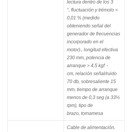
lectura dentro de los 3
°
,
fluctuación y trémolo <
0,01 % (medido
obteniendo señal del
generador de frecuencias
incorporado en el
motor).
,
longitud efectiva
230 mm
,
potencia de
arranque > 4,5 kgf・
cm
,
relación señal/ruido
70 db
,
sobresaliente 15
mm
,
tiempo de arranque
menos de 0,3 seg (a 33⅓
rpm)
,
tipo de
brazo
,
tornamesa
Cable de alimentación,