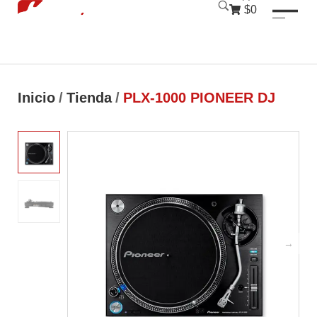
luckyjet
1 win
mostbet
pinup
$0
Inicio
/
Tienda
/
PLX-1000 PIONEER DJ