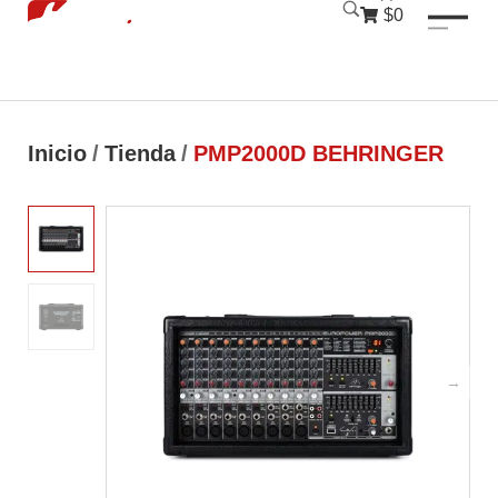
luckyjet
1 win
mostbet
pinup
$0
Inicio
/
Tienda
/
PMP2000D BEHRINGER