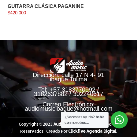
GUITARRA CLÁSICA PAGANINE
$
420.000
Dirección: calle 17 N 4- 91
ibague Tolima
Tel: +57 3183770992 /
3182637882 / 302240617
Correo Electrónico:
audiomusicibague@hotmail.com
¿Necesitas ayuda?
habla
con nosotros...
Copyright © 2023
Audio Music.
Todos Los Derechos
Reservados. Creado Por
Clickfive Agencia Digital
.