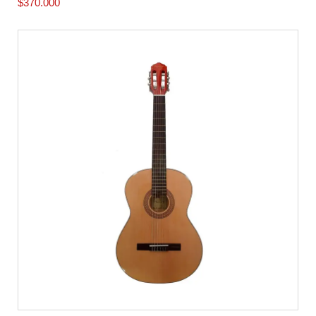
$
370.000