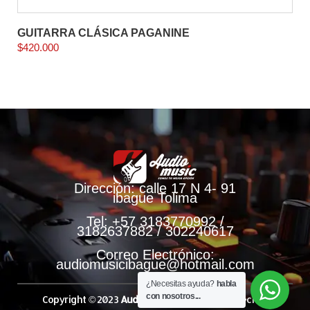
GUITARRA CLÁSICA PAGANINE
$
420.000
Dirección: calle 17 N 4- 91
ibague Tolima
Tel: +57 3183770992 /
3182637882 / 302240617
Correo Electrónico:
audiomusicibague@hotmail.com
¿Necesitas ayuda?
habla
con nosotros...
Copyright © 2023
Audio Music.
Todos Los Derechos