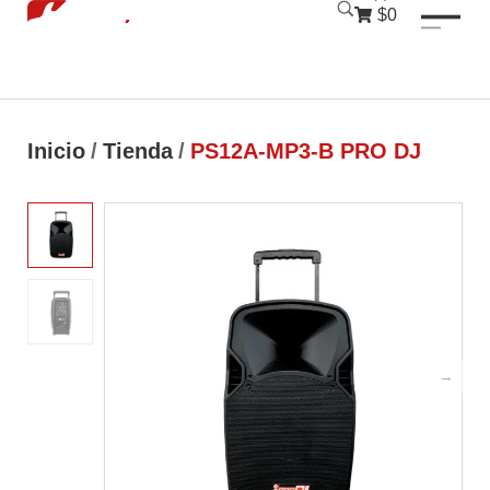
luckyjet
1 win
mostbet
pinup
$0
Inicio
/
Tienda
/
PS12A-MP3-B PRO DJ