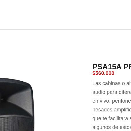
nda
Carrito
Contacto
PSA15A P
$
560.000
Las cabinas o al
audio para difer
en vivo, perifon
pesados amplifi
que te facilitar
algunos de esto