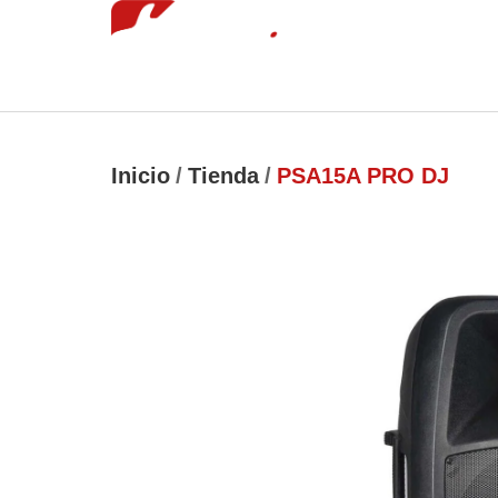
Inicio
Tie
luckyjet
1 win
mostbet
pinup
Inicio
/
Tienda
/
PSA15A PRO DJ