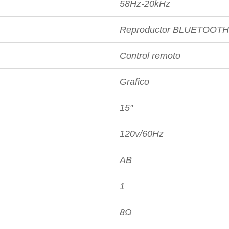
58Hz-20kHz
Reproductor BLUETOOTH
Control remoto
Grafico
15″
120v/60Hz
AB
1
8Ω