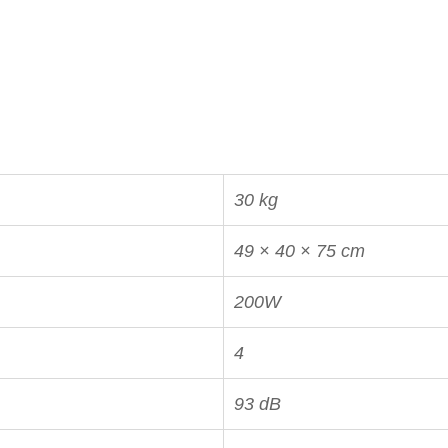
30 kg
49 × 40 × 75 cm
200W
4
93 dB