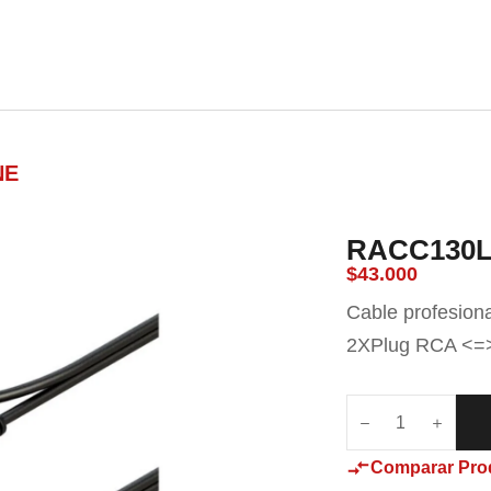
nda
Carrito
Contacto
Blog
NE
RACC130
$
43.000
Cable profesion
2XPlug RCA <=>
Comparar Pro