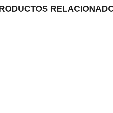
RODUCTOS RELACIONAD
ARRA ACÚSTICA LA
GUITARRA ACÚSTICA 
 ESPAÑOLA
BOQUETE LV PALOS