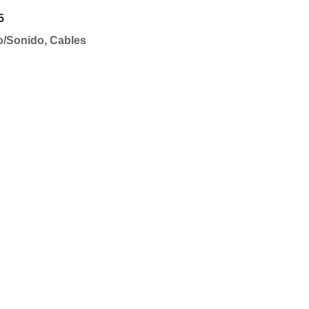
5
o/Sonido
,
Cables