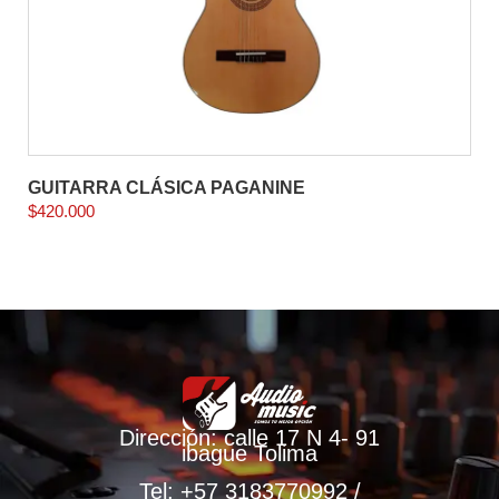
GUITARRA CLÁSICA PAGANINE
$
420.000
Dirección: calle 17 N 4- 91
ibague Tolima
Tel: +57 3183770992 /