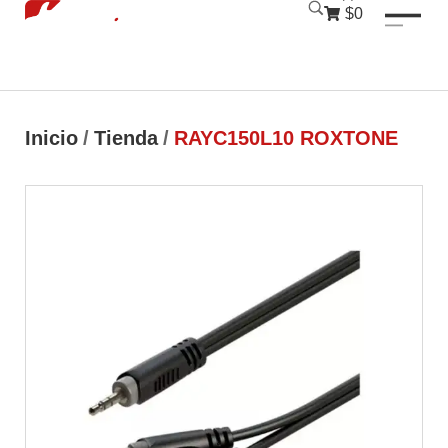
luckyjet
1 win
mostbet
pinup
$0
Inicio
/
Tienda
/
RAYC150L10 ROXTONE