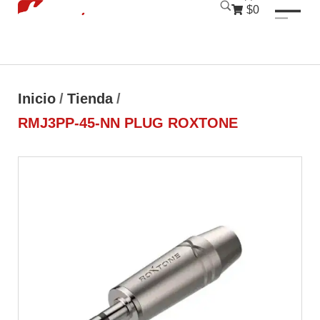
luckyjet
1 win
mostbet
pinup
$0
Inicio
/
Tienda
/
RMJ3PP-45-NN PLUG ROXTONE