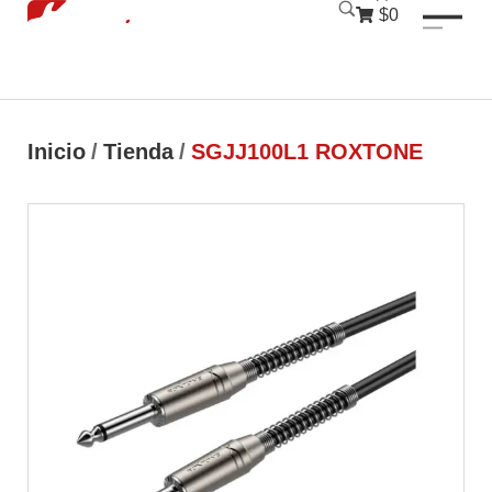
luckyjet
1 win
mostbet
pinup
$0
Inicio
/
Tienda
/
SGJJ100L1 ROXTONE