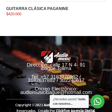
GUITARRA CLÁSICA PAGANINE
$
420.000
Dirección: calle 17 N 4- 91
ibague Tolima
Tel: +57 3183770992 /
3182637882 / 302240617
Correo Electrónico:
audiomusicibague@hotmail.com
¿Necesitas ayuda?
habla
con nosotros...
Copyright © 2023
Audio Music.
Todos Los Derechos
Reservados. Creado Por
Clickfive Agencia Digital
.