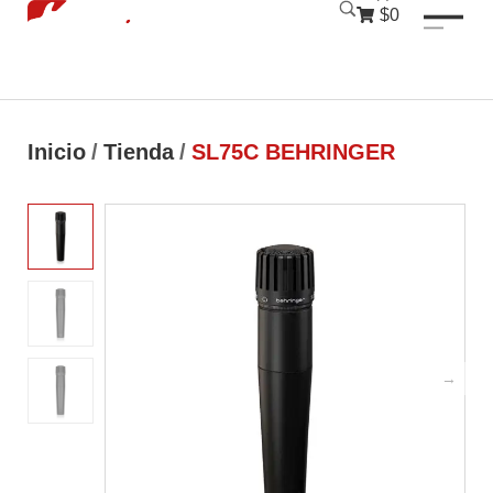
luckyjet
1 win
mostbet
pinup
$0
Inicio
/
Tienda
/
SL75C BEHRINGER