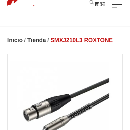
luckyjet
1 win
mostbet
pinup
$0
Inicio
/
Tienda
/
SMXJ210L3 ROXTONE