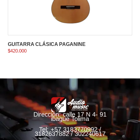
GUITARRA CLÁSICA PAGANINE
$
420.000
Dirección: calle 17 N 4- 91
ibague Tolima
Tel: +57 3183770992 /
3182637882 / 302240617