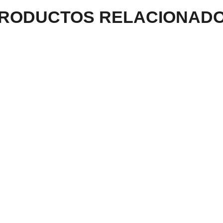
RODUCTOS RELACIONAD
ARRA ACÚSTICA LA
GUITARRA ACÚSTICA 
 ESPAÑOLA
BOQUETE LV PALOS