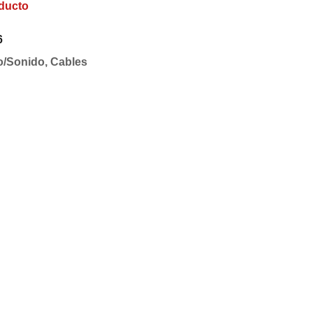
ducto
6
o/Sonido
,
Cables