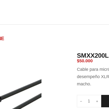
nda
Carrito
Contacto
NE
SMXX200L
$
50.000
Cable para micr
desempeño XLR 
macho.