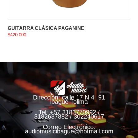
GUITARRA CLÁSICA PAGANINE
$
420.000
Dirección: calle 17 N 4- 91
ibague Tolima
Tel: +57 3183770992 /
3182637882 / 302240617
Correo Electrónico:
audiomusicibague@hotmail.com