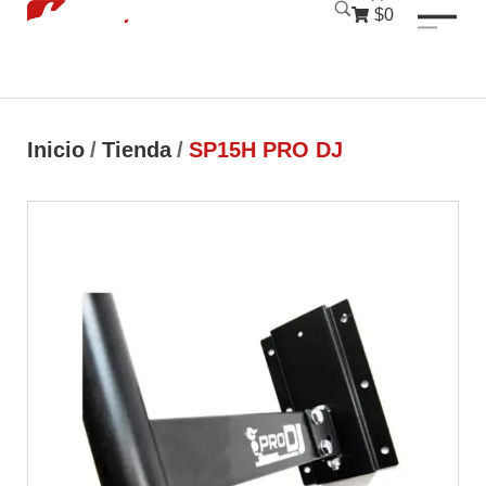
luckyjet
1 win
mostbet
pinup
$0
Inicio
/
Tienda
/
SP15H PRO DJ