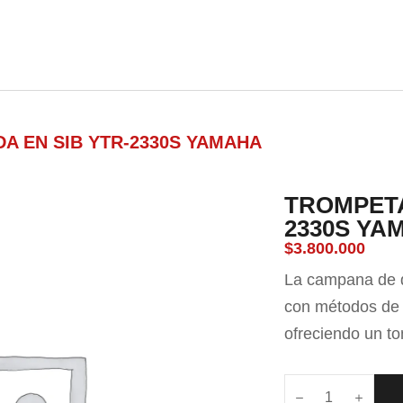
nda
Carrito
Contacto
Blog
A EN SIB YTR-2330S YAMAHA
TROMPETA
2330S YA
$
3.800.000
La campana de d
con métodos de 
ofreciendo un to