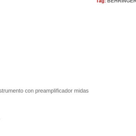
Tag:
BEHRINGE
nstrumento con preamplificador midas
s