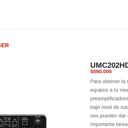
nda
Carrito
Contacto
Blog
GER
UMC202H
$
590.000
Para obtener la 
equipos a tu me
preamplificadore
bajo nivel de ru
nos pueden dar d
importante tarea 